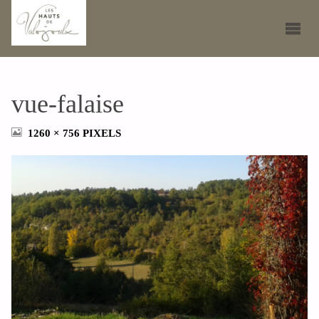
vue-falaise
FULL
1260 × 756
PIXELS
SIZE