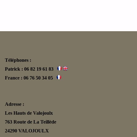
Téléphones :
Patrick : 06 82 19 61 83
France : 06 76 50 34 05
Adresse :
Les Hauts de Valojoulx
763 Route de La Teillède
24290 VALOJOULX