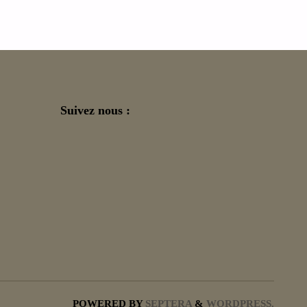
Suivez nous :
POWERED BY
SEPTERA
&
WORDPRESS.