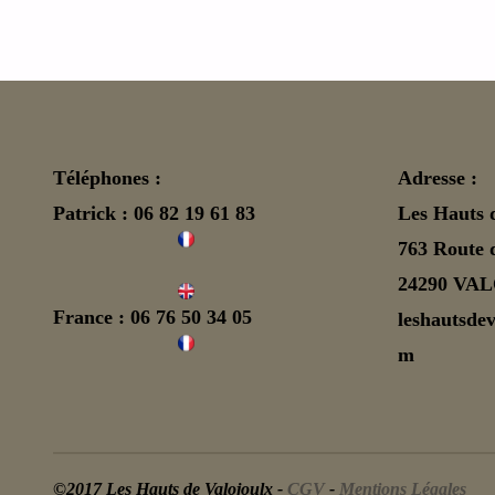
Téléphones :
Adresse :
Patrick : 06 82 19 61 83
Les Hauts 
763 Route d
24290 VA
France : 06 76 50 34 05
leshautsde
m
©2017 Les Hauts de Valojoulx -
CGV
-
Mentions Légales