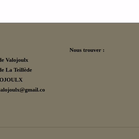
Nous trouver :
de Valojoulx
e La Teillède
LOJOULX
valojoulx@gmail.co