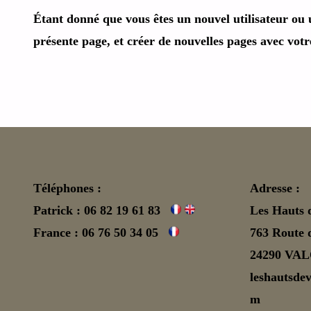
Étant donné que vous êtes un nouvel utilisateur ou 
présente page, et créer de nouvelles pages avec vot
Téléphones :
Adresse :
Patrick : 06 82 19 61 83
Les Hauts 
France : 06 76 50 34 05
763 Route d
24290 VA
leshautsde
m