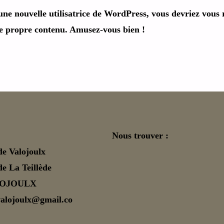
une nouvelle utilisatrice de WordPress, vous devriez vous
re propre contenu. Amusez-vous bien !
Nous trouver :
de Valojoulx
e La Teillède
LOJOULX
valojoulx@gmail.co