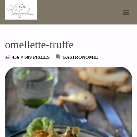
omellette-truffe
FULL
456 × 689
PIXELS
GASTRONOMIE
SIZE